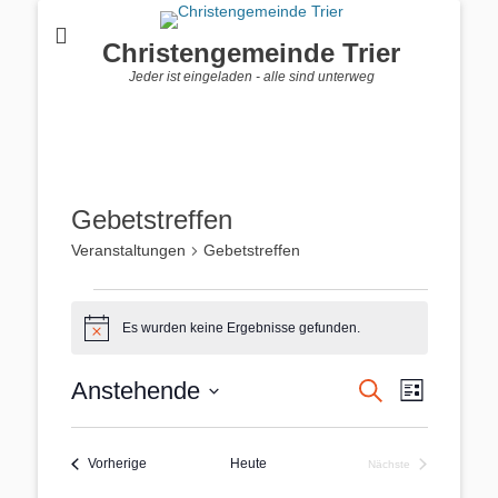
Christengemeinde Trier
Jeder ist eingeladen - alle sind unterweg
Gebetstreffen
Veranstaltungen
Gebetstreffen
Veranstaltungen
Es wurden keine Ergebnisse gefunden.
Hinweis
Veranstal
Veranstaltung
Anstehende
Suche
Liste
Ansichten
Suche
Datum
Navigatio
und
wählen.
Veranstaltungen
Ansichten,
Vorherige
Heute
Nächste
Veranstaltungen
Navigation