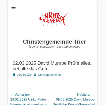
Christengemeinde Trier
Jeder ist eingeladen - alle sind unterweg
02.03.2025 David Munroe Prüfe alles,
behalte das Gute
Posted
Autor
02/03/2025
Christengemeinde
on
Beitragsnavigation
← Vorheriger
Nächster →
Vorheriger
Nächster
23.02.2025 Ulrike Meter
09.03.2025 David Munroe
Beitrag:
Beitrag:
Warum wir evangelisieren
Geistliche Kriegsführung Teil