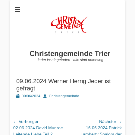
Christengemeinde Trier
Jeder ist eingeladen - alle sind unterweg
09.06.2024 Werner Herrig Jeder ist
gefragt
Posted
Autor
09/06/2024
Christengemeinde
on
Beitragsnavigation
← Vorheriger
Nächster →
Vorheriger
Nächster
02.06.2024 David Munroe
16.06.2024 Patrick
Beitrag:
Beitrag:
Leitende Liebe Teil 2
Lamberty Shalom der