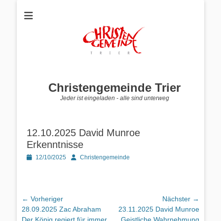
Christengemeinde Trier
Jeder ist eingeladen - alle sind unterweg
12.10.2025 David Munroe
Erkenntnisse
Posted
Autor
12/10/2025
Christengemeinde
on
Beitragsnavigation
← Vorheriger
Nächster →
Vorheriger
Nächster
28.09.2025 Zac Abraham
23.11.2025 David Munroe
Beitrag:
Beitrag:
Der König regiert für immer
Geistliche Wahrnehmung