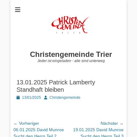
Christengemeinde Trier
Jeder ist eingeladen - alle sind unterweg
13.01.2025 Patrick Lamberty
Standhaft bleiben
Posted
Autor
13/01/2025
Christengemeinde
on
Beitragsnavigation
← Vorheriger
Nächster →
Vorheriger
Nächster
06.01.2025 David Munroe
19.01.2025 David Munroe
Beitrag:
Beitrag:
Sucht den Herrn Teil 2
Sucht den Herrn Teil 3