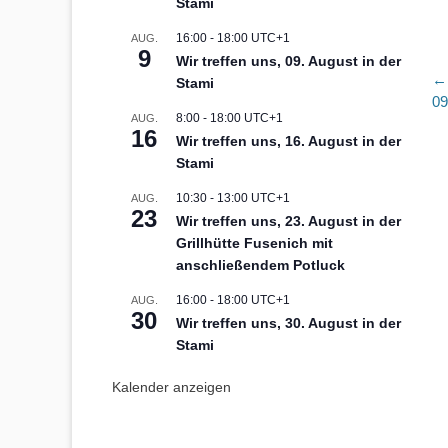
Stami
16:00
-
18:00
UTC+1
AUG.
9
Wir treffen uns, 09. August in der
B
← 
Stami
Vo
09
8:00
-
18:00
UTC+1
AUG.
Be
16
Wir treffen uns, 16. August in der
Stami
10:30
-
13:00
UTC+1
AUG.
23
Wir treffen uns, 23. August in der
Grillhütte Fusenich mit
anschließendem Potluck
16:00
-
18:00
UTC+1
AUG.
30
Wir treffen uns, 30. August in der
Stami
Kalender anzeigen