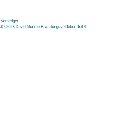
eitragsnavigation
Vorheriger
rheriger
Nächste
.07.2023 David Munroe Erwartungsvoll leben Teil 4
itrag:
Beitrag: