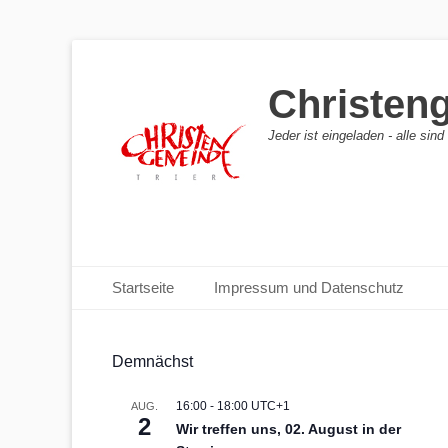
Christen
Jeder ist eingeladen - alle sin
Primäres Menü
Zum
Startseite
Impressum und Datenschutz
Inhalt
springen
Demnächst
16:00
-
18:00
UTC+1
AUG.
2
Wir treffen uns, 02. August in der