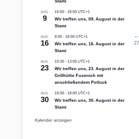
Stami
16:00
-
18:00
UTC+1
AUG.
9
Wir treffen uns, 09. August in der
Stami
B
← 
8:00
-
18:00
UTC+1
AUG.
16
Vo
27
Wir treffen uns, 16. August in der
Be
Stami
10:30
-
13:00
UTC+1
AUG.
23
Wir treffen uns, 23. August in der
Grillhütte Fusenich mit
anschließendem Potluck
16:00
-
18:00
UTC+1
AUG.
30
Wir treffen uns, 30. August in der
Stami
Kalender anzeigen