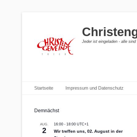
Christen
Jeder ist eingeladen - alle sin
Primäres Menü
Zum
Startseite
Impressum und Datenschutz
Inhalt
springen
Demnächst
16:00
-
18:00
UTC+1
AUG.
2
Wir treffen uns, 02. August in der