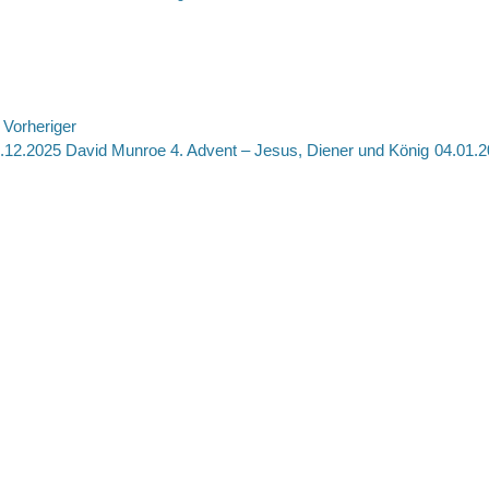
on
eitragsnavigation
Vorheriger
rheriger
Nächste
.12.2025 David Munroe 4. Advent – Jesus, Diener und König
04.01.2
itrag:
Beitrag: