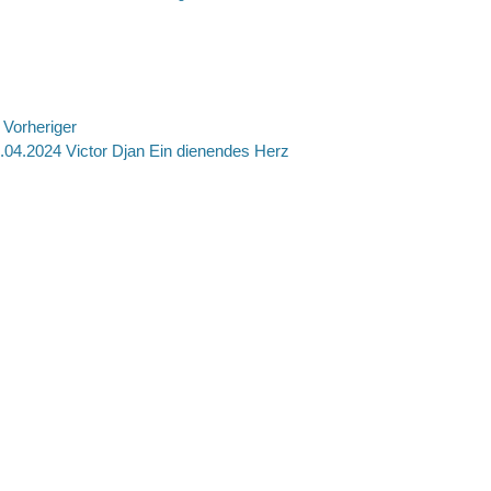
on
eitragsnavigation
Vorheriger
rheriger
Nächste
.04.2024 Victor Djan Ein dienendes Herz
itrag:
Beitrag: