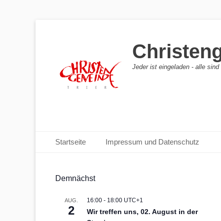
Christen
Jeder ist eingeladen - alle sin
Primäres Menü
Zum
Startseite
Impressum und Datenschutz
Inhalt
springen
Demnächst
16:00
-
18:00
UTC+1
AUG.
2
Wir treffen uns, 02. August in der