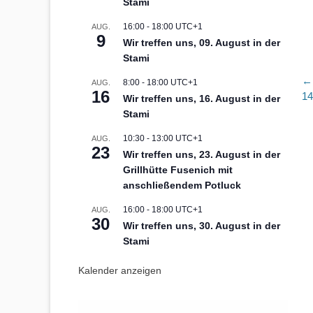
Stami
16:00
-
18:00
UTC+1
AUG.
9
Wir treffen uns, 09. August in der
Stami
B
← 
8:00
-
18:00
UTC+1
AUG.
16
Vo
14
Wir treffen uns, 16. August in der
Be
Stami
10:30
-
13:00
UTC+1
AUG.
23
Wir treffen uns, 23. August in der
Grillhütte Fusenich mit
anschließendem Potluck
16:00
-
18:00
UTC+1
AUG.
30
Wir treffen uns, 30. August in der
Stami
Kalender anzeigen