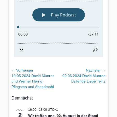
Beitragsnavigation
← Vorheriger
Nächster →
Vorheriger
Nächster
19.05.2024 David Munroe
02.06.2024 David Munroe
Beitrag:
Beitrag:
und Werner Herrig
Leitende Liebe Teil 2
Pfingsten und Abendmahl
Demnächst
16:00
-
18:00
UTC+1
AUG.
2
Wir treffen uns, 02. August in der Stami